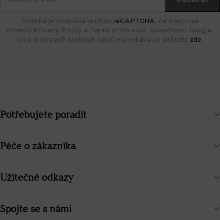
Stránka je chráněna službou
reCAPTCHA
, na kterou se
vztahují Privacy Policy a Terms of Service společnosti Google.
Více o ochraně osobních údajů mavebáky se dočtete
zde
.
Potřebujete poradit
Péče o zákazníka
Užitečné odkazy
Spojte se s námi