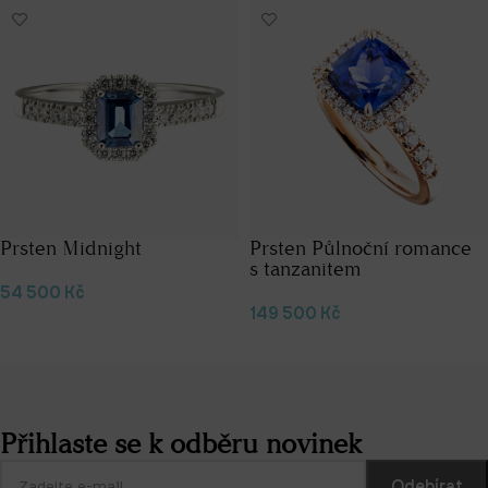
Prsten Midnight
Prsten Půlnoční romance
s tanzanitem
54 500
Kč
149 500
Kč
Výběr možností
Výběr možností
Přihlaste se k odběru novinek