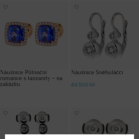
Náušnice Půlnoční
Náušnice Sněhuláčci
romance s tanzanity – na
zakázku
84 500
Kč
Přidat do košíku
Čtěte více