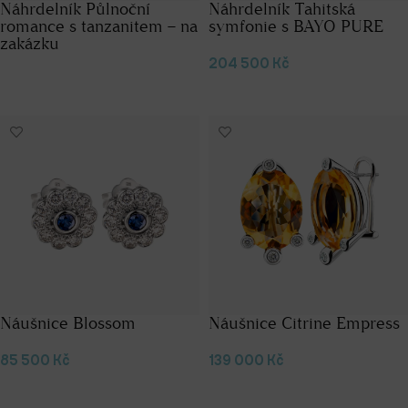
Náhrdelník Půlnoční
Náhrdelník Tahitská
romance s tanzanitem – na
symfonie s BAYO PURE
zakázku
204 500
Kč
Čtěte více
Přidat do košíku
Náušnice Blossom
Náušnice Citrine Empress
85 500
Kč
139 000
Kč
Přidat do košíku
Přidat do košíku