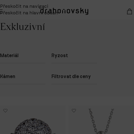
Přeskočit na navigaci
Přeskočit na hlavní obsah
Zobrazeno 16 výsledků
Domů
/
Kolekce
/
Exkluzivní
Exkluzivní
Materiál
Ryzost
Kámen
Filtrovat dle ceny