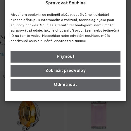
Spravovat Souhlas
Abychom poskytli co nejlepší služby, používáme k ukládání
a/nebo přístupu k informacím o zařízení, technologie jako jsou
soubory cookies. Souhlas s těmito technologiemi nám umožní
zpracovávat údaje, jako je chování při procházení nebo jedinečná
Náušnice Snowman
ID na tomto webu. Nesouhlas nebo odvolání souhlasu může
Náušnice Snowman Trio
nepříznivě ovlivnit určité vlastnosti a funkce.
Cascade
108 500
Kč
160 000
Kč
Příjmout
Přidat do košíku
Přidat do košíku
Zobrazit předvolby
Odmítnout