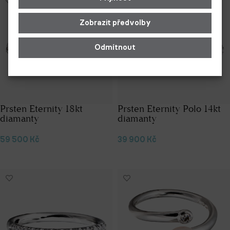
Zobrazit předvolby
Odmítnout
Prsten Eternity 18kt
Prsten Eternity Polo 14kt
diamanty
diamanty
59 500
Kč
39 900
Kč
Výběr možností
Výběr možností