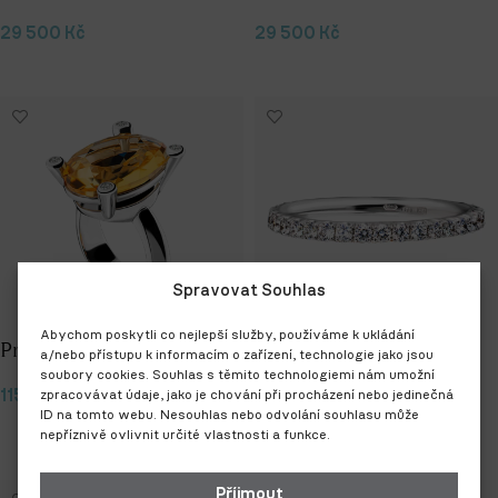
29 500
Kč
29 500
Kč
Výběr možností
Výběr možností
Spravovat Souhlas
Abychom poskytli co nejlepší služby, používáme k ukládání
Prsten Citrine Empress
Prsten Eternity 14kt
a/nebo přístupu k informacím o zařízení, technologie jako jsou
diamanty
soubory cookies. Souhlas s těmito technologiemi nám umožní
115 000
Kč
zpracovávat údaje, jako je chování při procházení nebo jedinečná
ID na tomto webu. Nesouhlas nebo odvolání souhlasu může
50 750
Kč
–
52 500
Kč
Výběr možností
nepříznivě ovlivnit určité vlastnosti a funkce.
Výběr možností
Příjmout