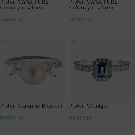
Prsten MANA PURE
Prsten MANA PURE
s modrým safírem
s růžovým safírem
74 500
Kč
73 000
Kč
Výběr možností
Výběr možností
Prsten Marquise Blossom
Prsten Midnight
59 500
Kč
54 500
Kč
Přidat do košíku
Výběr možností