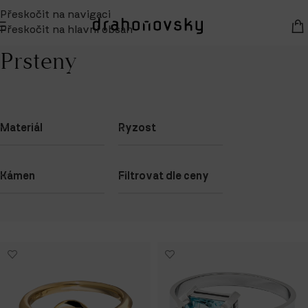
Přeskočit na navigaci
Přeskočit na hlavní obsah
Zobrazeno 1. – 24. z 27 výsledků
Domů
/
Prsteny
Prsteny
Materiál
Ryzost
Kámen
Filtrovat dle ceny