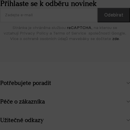
Přihlaste se k odběru novinek
Stránka je chráněna službou
reCAPTCHA
, na kterou se
vztahují Privacy Policy a Terms of Service společnosti Google.
Více o ochraně osobních údajů mavebáky se dočtete
zde
.
Potřebujete poradit
Péče o zákazníka
Užitečné odkazy