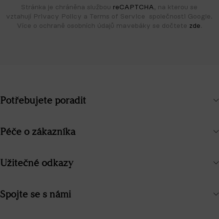
Stránka je chráněna službou
reCAPTCHA
, na kterou se
vztahují Privacy Policy a Terms of Service společnosti Google.
Více o ochraně osobních údajů mavebáky se dočtete
zde
.
Potřebujete poradit
Péče o zákazníka
Užitečné odkazy
Spojte se s námi