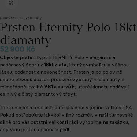
Klikněte pro zvětšení
Domů
/
Kolekce
/
Eternity
Prsten Eternity Polo 18kt
diamanty
52 900
Kč
Objevte prsten typu ETERNITY Polo – elegantní a
nadčasový šperk z
18kt zlata
, který symbolizuje věčnou
lásku, oddanost a nekonečnost. Prsten je po polovině
svého obvodu osazen precizně vybranými diamanty v
mimořádné kvalitě
VS1 a barvě F
, které klenotu dodávají
oslnivý a čistý diamantový třpyt.
Tento model máme aktuálně skladem v jediné velikosti 54
.
Pokud potřebujete jakýkoliv jiný rozměr, v naší turnovské
dílně pro vás ostatní velikosti rádi vyrobíme na zakázku
,
aby vám prsten dokonale padl.