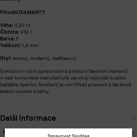
Přírodní DIAMANTY
Váha:
0,30 ct
Čistota:
VSI 1
Barva
: F
Velikost:
1,8 mm
Styl:
Jemný, moderní, nadčasový
Exkluzivní ruční zpracování a precizní fasování kamenů
v naší turnovské manufaktuře zaručují nejvyšší kvalitu
každého šperku. Součástí je certifikát pravosti a dárkové
balení vysoké kvality.
Další informace
Hmotnost
2,70 g
Spravovat Souhlas