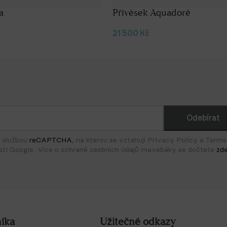
a
Přívěsek Aquadoré
21 500
Kč
a službou
reCAPTCHA
, na kterou se vztahují Privacy Policy a Terms
sti Google. Více o ochraně osobních údajů mavebáky se dočtete
zd
íka
Užitečné odkazy