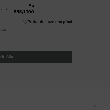
Au
Ryzost
585/1000
Přidat do seznamu přání
istit
o košíku