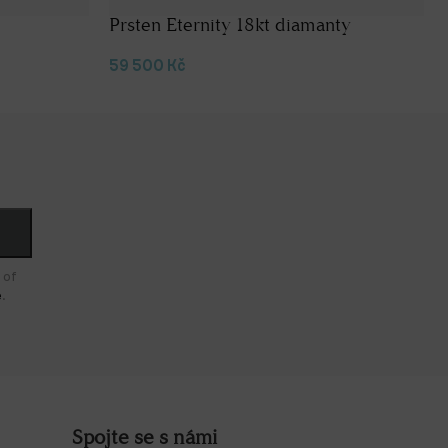
Prsten Eternity 18kt diamanty
59 500
Kč
 of
e
.
Spojte se s námi