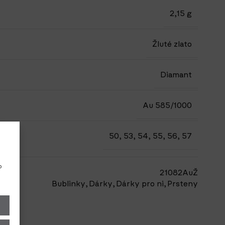
2,15 g
Žluté zlato
Diamant
Au 585/1000
50
,
53
,
54
,
55
,
56
,
57
o
21082AuŽ
Bublinky
,
Dárky
,
Dárky pro ni
,
Prsteny