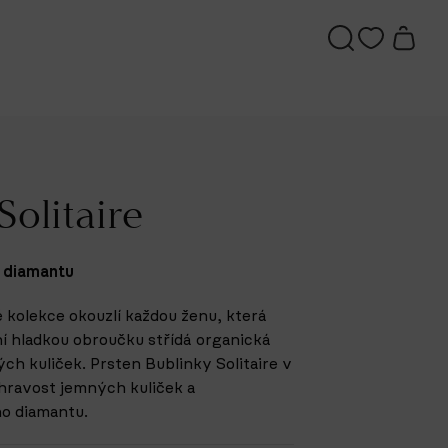
Solitaire
o diamantu
é kolekce okouzlí každou ženu, která
ční hladkou obroučku střídá organická
h kuliček. Prsten Bublinky Solitaire v
 hravost jemných kuliček a
ho diamantu.