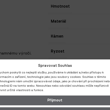
Hmotnost
Materiál
Kámen
Ryzost
ýznamnému výročí.
t a kombinovat s ostatními
Spravovat Souhlas
Velikost
 sety na jednom prstu,
chom poskytli co nejlepší služby, používáme k ukládání a/nebo přístupu k
barvy zlata a skládat
ormacím o zařízení, technologie jako jsou soubory cookies. Souhlas s těmito
ního stylu.
hnologiemi nám umožní zpracovávat údaje, jako je chování při procházení neb
SKU:
aší turnovské
inečná ID na tomto webu. Nesouhlas nebo odvolání souhlasu může nepříznivě
Kategorie:
ivnit určité vlastnosti a funkce.
stí je certifikát pravosti
Příjmout