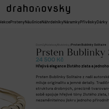
lekce
Prsteny
Náušnice
Náhrdelníky
Náramky
Přívěsky
Dárky
Domů
/
Kolekce
/
Bublinky
/
Prsten Bublinky Solitaire
Prsten Bublinky 
24 500
Kč
Hřejivá elegance žlutého zlata a jednoh
Prsten Bublinky Solitaire z naší autorsk
miluje originalitu a jemné detaily. Tradi
struktura drobných, precizně tvarovanýc
sobě spojuje hřejivé tóny žlutého zlata,
nezaměnitelnou jiskru jednoho přírodní