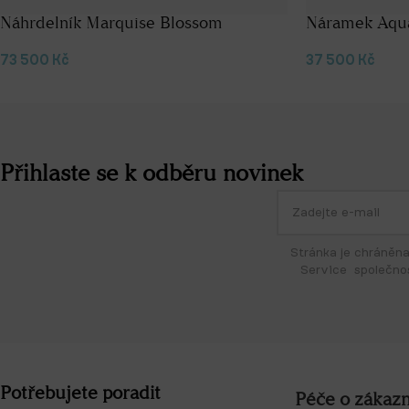
Náhrdelník Marquise Blossom
Náramek Aqu
73 500
Kč
37 500
Kč
Přihlaste se k odběru novinek
Stránka je chráněn
Service společno
Potřebujete poradit
Péče o zákazn