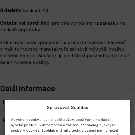
Skladem:
Velikost 48
Ostatní velikosti:
Rádi pro vás vyrobíme na zakázku na
základě poptávky.
Exkluzivní ruční zpracování a precizní fasování kamenů
v naší turnovské manufaktuře zaručují nejvyšší kvalitu
každého šperku. Součástí je certifikát pravosti a dárkové
balení vysoké kvality.
Další informace
Hmotnost
2,65 g
Spravovat Souhlas
Abychom poskytli co nejlepší služby, používáme k ukládání
Kámen
Diamant
,
Perla
a/nebo přístupu k informacím o zařízení, technologie jako jsou
soubory cookies. Souhlas s těmito technologiemi nám umožní