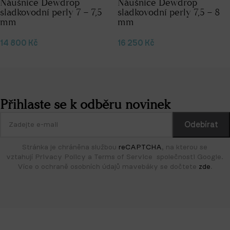
Náušnice Dewdrop
Náušnice Dewdrop
sladkovodní perly 7 – 7,5
sladkovodní perly 7,5 – 8
mm
mm
14 800
Kč
16 250
Kč
Přidat do košíku
Přidat do košíku
Přihlaste se k odběru novinek
Stránka je chráněna službou
reCAPTCHA
, na kterou se
vztahují Privacy Policy a Terms of Service společnosti Google.
Více o ochraně osobních údajů mavebáky se dočtete
zde
.