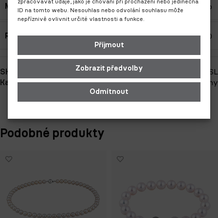
zpracovávat údaje, jako je chování při procházení nebo jedinečná
Materiál
Bílé zlato
ID na tomto webu. Nesouhlas nebo odvolání souhlasu může
nepříznivě ovlivnit určité vlastnosti a funkce.
Ryzost
Au 585/1000
Příjmout
Zobrazit předvolby
SKU:
21129-SL
Kategorie:
Dárky
,
Dárky pro ni
,
Perly
,
Prsteny
Odmítnout
Podobné produkty