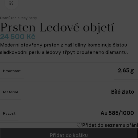
Klikněte pro zvětšení
Domů
/
Kolekce
/
Perly
Prsten Ledové objetí
24 500
Kč
Moderní otevřený prsten z naší dílny kombinuje čistou
sladkovodní perlu a ledový třpyt broušeného diamantu.
2,65 g
Hmotnost
Bílé zlato
Materiál
Au 585/1000
Ryzost
Přidat do seznamu přání
Přidat do košíku