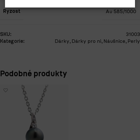
Ryzost
Au 585/1000
SKU:
31003
Kategorie:
Dárky
,
Dárky pro ni
,
Náušnice
,
Perly
Podobné produkty