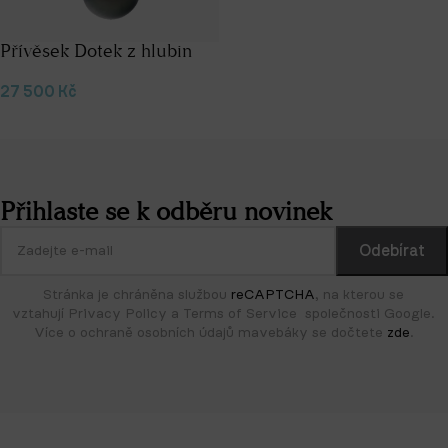
Přívěsek Dotek z hlubin
27 500
Kč
Přidat do košíku
Přihlaste se k odběru novinek
Stránka je chráněna službou
reCAPTCHA
, na kterou se
vztahují Privacy Policy a Terms of Service společnosti Google.
Více o ochraně osobních údajů mavebáky se dočtete
zde
.