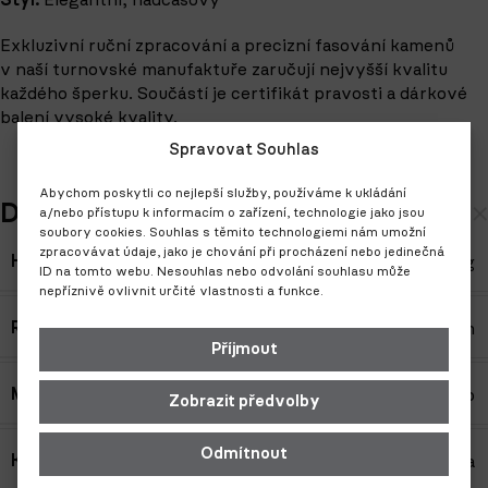
Styl:
Elegantní, nadčasový
Exkluzivní ruční zpracování a precizní fasování kamenů
v naší turnovské manufaktuře zaručují nejvyšší kvalitu
každého šperku. Součástí je certifikát pravosti a dárkové
balení vysoké kvality.
Spravovat Souhlas
Abychom poskytli co nejlepší služby, používáme k ukládání
Další informace
a/nebo přístupu k informacím o zařízení, technologie jako jsou
soubory cookies. Souhlas s těmito technologiemi nám umožní
zpracovávat údaje, jako je chování při procházení nebo jedinečná
Hmotnost
3,80 g
ID na tomto webu. Nesouhlas nebo odvolání souhlasu může
nepříznivě ovlivnit určité vlastnosti a funkce.
Rozměry
0,9 × 2,2 cm
Příjmout
Materiál
Bílé zlato
Zobrazit předvolby
Odmítnout
Kámen
Diamant
,
Perla