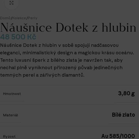
Klikněte pro zvětšení
Domů
/
Kolekce
/
Perly
Náušnice Dotek z hlubin
48 500
Kč
Náušnice Dotek z hlubin v sobě spojují nadčasovou
eleganci, minimalistický design a magickou krásu oceánu.
Tento luxusní šperk z bílého zlata je navržen tak, aby
nechal plně vyniknout přirozený půvab jedinečných
temných perel a zářivých diamantů.
3,80 g
Hmotnost
Bílé zlato
Materiál
Au 585/1000
Ryzost