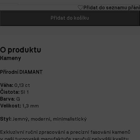
Přidat do seznamu přání
Přidat do košíku
O produktu
Kameny
Přírodní DIAMANT
Váha:
0,13 ct
Čistota:
SI 1
Barva
: G
Velikost:
1,3 mm
Styl:
Jemný, moderní, minimalistický
Exkluzivní ruční zpracování a precizní fasování kamenů
v naší turnovské manufaktuře zaručují nejvyšší kvalitu