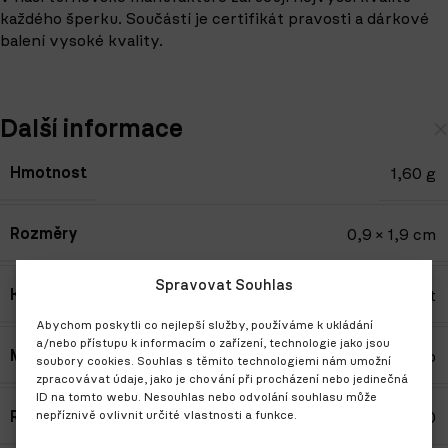
každého šperku. Součástí je certifikát pravosti a dárkové
balení vysoké kvality.
Další informace
Hmotnost
1,60 g
Rozměry
0,9 × 1,9 cm
Spravovat Souhlas
Kámen
Diamant
Abychom poskytli co nejlepší služby, používáme k ukládání
a/nebo přístupu k informacím o zařízení, technologie jako jsou
Materiál
Bílé zlato
soubory cookies. Souhlas s těmito technologiemi nám umožní
zpracovávat údaje, jako je chování při procházení nebo jedinečná
ID na tomto webu. Nesouhlas nebo odvolání souhlasu může
nepříznivě ovlivnit určité vlastnosti a funkce.
Ryzost
Au 585/1000