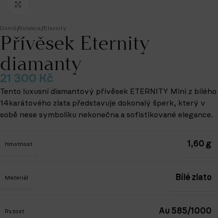
Klikněte pro zvětšení
Domů
/
Kolekce
/
Eternity
Přívěsek Eternity
diamanty
21 300
Kč
Tento luxusní diamantový přívěsek ETERNITY Mini z bílého
14karátového zlata představuje dokonalý šperk, který v
sobě nese symboliku nekonečna a sofistikované elegance.
1,60 g
Hmotnost
Bílé zlato
Materiál
Au 585/1000
Ryzost