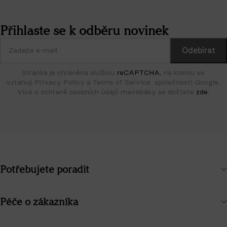
Přihlaste se k odběru novinek
Stránka je chráněna službou
reCAPTCHA
, na kterou se
vztahují Privacy Policy a Terms of Service společnosti Google.
Více o ochraně osobních údajů mavebáky se dočtete
zde
.
Potřebujete poradit
Péče o zákazníka