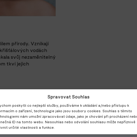
lem přírody. Vznikají
křišťálových vodách
ískala svůj nezaměnitelný
m tkví jejich
Spravovat Souhlas
 Podívejte se zblízka
chom poskytli co nejlepší služby, používáme k ukládání a/nebo přístupu k
hrají odstíny paví
ormacím o zařízení, technologie jako jsou soubory cookies. Souhlas s těmito
tříbřité modři. Právě
hnologiemi nám umožní zpracovávat údaje, jako je chování při procházení neb
hrdelníku či prstenu
inečná ID na tomto webu. Nesouhlas nebo odvolání souhlasu může nepříznivě
skem okamžiku, kdy
ivnit určité vlastnosti a funkce.