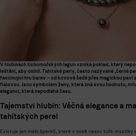
V hlubinách tichomořských lagun vzniká poklad, který nepo
leštění, aby oslnil. Tahitské perly, často nazývané ‚černé pe
fascinující hru barev – od kovově šedé přes magickou paví 
fialovou. Jsou symbolem ženy, která zná svou hodnotu, milu
eleganci, která nepodléhá času.
Tajemství hlubin: Věčná elegance a ma
tahitských perel
Existuje jen málo šperků, které v sobě nesou tolik mystiky