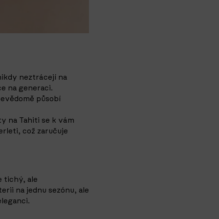
nikdy neztrácejí na
e na generaci.
ebevědomě působí
y na Tahiti se k vám
rleti, což zaručuje
 tichý, ale
erii na jednu sezónu, ale
eleganci.