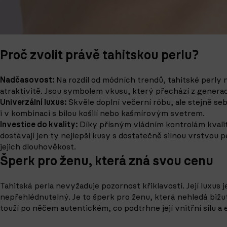
Proč zvolit právě tahitskou perlu?
Nadčasovost:
Na rozdíl od módních trendů, tahitské perly 
atraktivitě. Jsou symbolem vkusu, který přechází z generac
Univerzální luxus:
Skvěle doplní večerní róbu, ale stejně s
i v kombinaci s bílou košilí nebo kašmírovým svetrem.
Investice do kvality:
Díky přísným vládním kontrolám kvalit
dostávají jen ty nejlepší kusy s dostatečně silnou vrstvou pe
jejich dlouhověkost.
Šperk pro ženu, která zná svou cenu
Tahitská perla
nevyžaduje pozornost křiklavostí. Její luxus je
nepřehlédnutelný. Je to šperk pro ženu, která nehledá bižut
touží po něčem autentickém, co podtrhne její vnitřní sílu a 