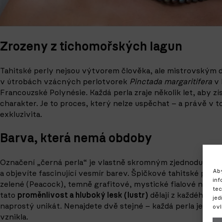
Zrozeny z tichomořských lagun
Tahitské perly
nejsou výtvorem člověka, ale mistrovským dí
v útrobách vzácných perlotvorek
Pinctada margaritifera
v 
Francouzské Polynésie. Každá perla zraje několik let, aby z
charakter. Je to proces, který nelze uspěchat – a právě v to
exkluzivita.
Barva, která nemá obdoby
Označení „černá perla“ je vlastně skromným zjednodušením.
Aby
a objevíte fascinující vesmír barev. Špičkové tahitské perly 
inf
zelené (Peacock), temně grafitové, mystické fialové nebo s
tec
tato
proměnlivost a hluboký lesk (lustr)
dělají z každého ná
jed
naprostý unikát. Nenajdete dvě stejné – každá perla je oti
ovl
vznikla.