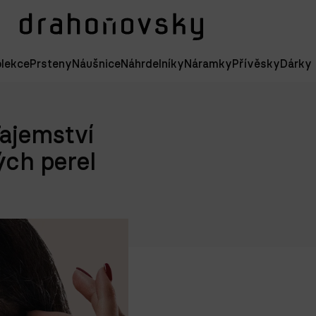
lekce
Prsteny
Náušnice
Náhrdelníky
Náramky
Přívěsky
Dárky
ajemství
ých perel