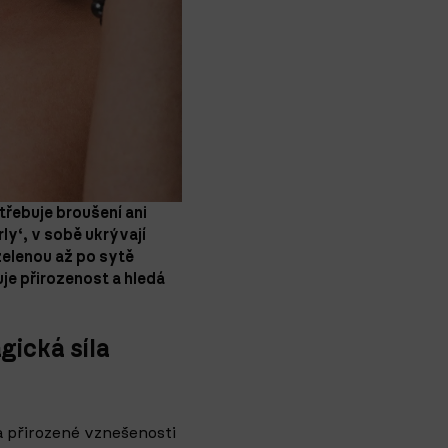
třebuje broušení ani
rly‘, v sobě ukrývají
zelenou až po sytě
je přirozenost a hledá
gická síla
 a přirozené vznešenosti