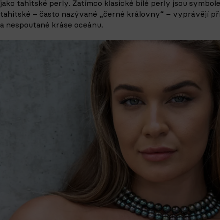
jako tahitské
perly
. Zatímco klasické bílé perly jsou symbol
tahitské – často nazývané „černé královny“ – vyprávějí pří
a nespoutané kráse oceánu.