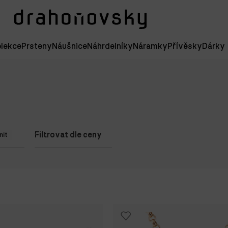
lekce
Prsteny
Náušnice
Náhrdelníky
Náramky
Přívěsky
Dárky
Filtrovat dle ceny
nit