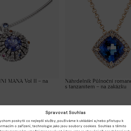
NI MANA Vol II – na
Náhrdelník Půlnoční roman
s tanzanitem – na zakázku
Spravovat Souhlas
chom poskytli co nejlepší služby, používáme k ukládání a/nebo přístupu k
ormacím o zařízení, technologie jako jsou soubory cookies. Souhlas s těmito