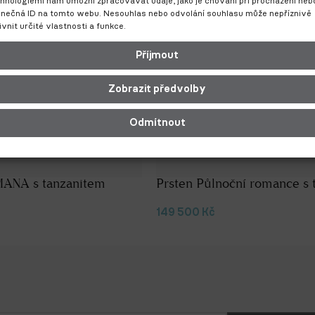
hnologiemi nám umožní zpracovávat údaje, jako je chování při procházení neb
inečná ID na tomto webu. Nesouhlas nebo odvolání souhlasu může nepříznivě
ivnit určité vlastnosti a funkce.
Příjmout
Zobrazit předvolby
Odmítnout
MANA s tanzanitem
Prsten Půlnoční romance s 
149 500
Kč