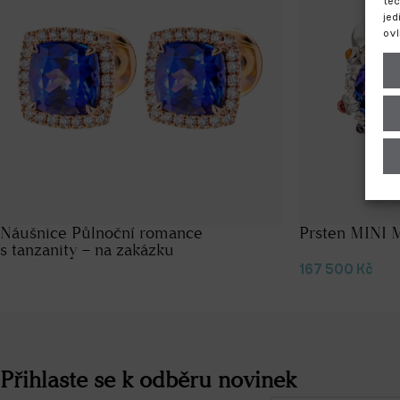
tec
jed
ovl
Náušnice Půlnoční romance
Prsten MINI 
s tanzanity – na zakázku
167 500
Kč
Přihlaste se k odběru novinek