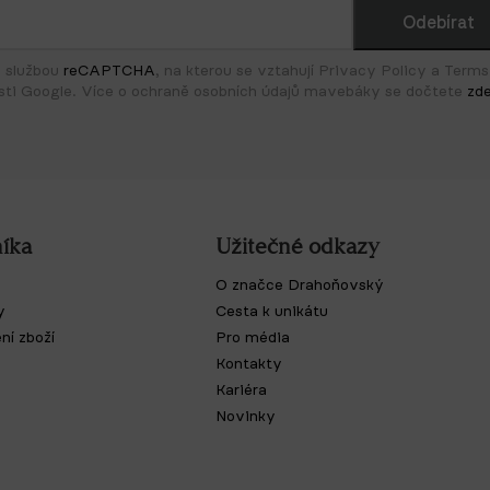
a službou
reCAPTCHA
, na kterou se vztahují Privacy Policy a Terms
sti Google. Více o ochraně osobních údajů mavebáky se dočtete
zd
íka
Užitečné odkazy
O značce Drahoňovský
y
Cesta k unikátu
ní zboží
Pro média
Kontakty
Kariéra
Novinky