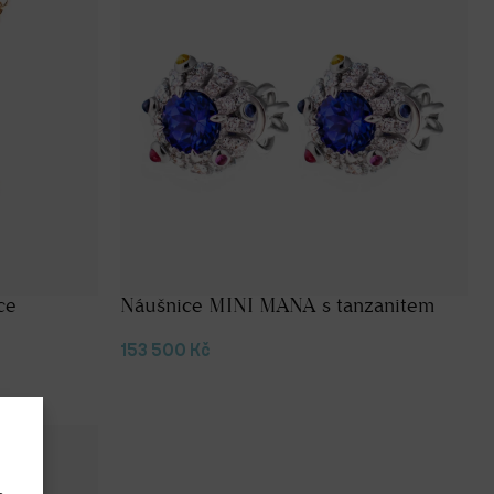
ce
Náušnice MINI MANA s tanzanitem
153 500
Kč