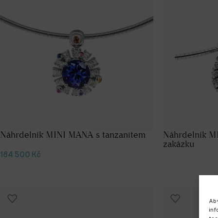
Náhrdelník MINI MANA s tanzanitem
Náhrdelník MI
zakázku
184 500
Kč
Aby
inf