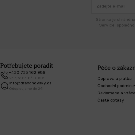
Stránka je chráněn
Service společno
Potřebujete poradit
Péče o zákazn
+420 725 162 989
Volejte Po-Pá 8-16 h
Doprava a platba
info@drahonovsky.cz
Obchodní podmínk
Odepisujeme do 24h
Reklamace a vráce
Časté dotazy