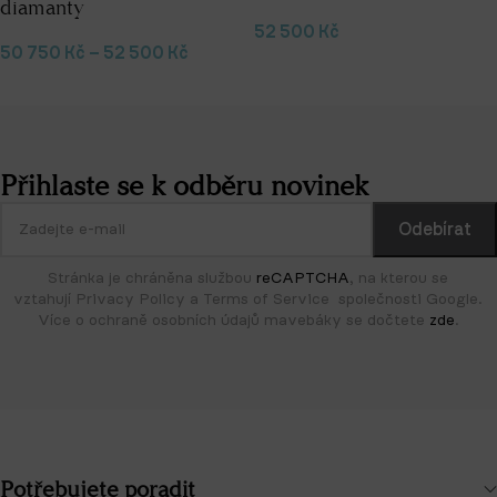
diamanty
52 500
Kč
50 750
Kč
–
52 500
Kč
Výběr možností
Výběr možností
Přihlaste se k odběru novinek
Stránka je chráněna službou
reCAPTCHA
, na kterou se
vztahují Privacy Policy a Terms of Service společnosti Google.
Více o ochraně osobních údajů mavebáky se dočtete
zde
.
Potřebujete poradit