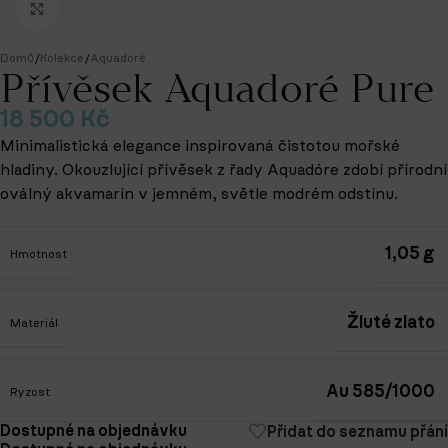
Klikněte pro zvětšení
Domů
/
Kolekce
/
Aquadoré
Přívěsek Aquadoré Pure
18 500
Kč
Minimalistická elegance inspirovaná čistotou mořské
hladiny.
Okouzlující přívěsek z řady Aquadóre zdobí přírodní
oválný akvamarín v jemném, světle modrém odstínu.
1,05 g
Hmotnost
Žluté zlato
Materiál
Au 585/1000
Ryzost
Dostupné na objednávku
Přidat do seznamu přání