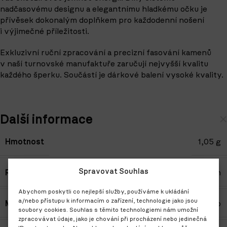
nadčasovému designu a elegantnímu hladkému očku je
přívěsek dokonalým doplňkem pro každodenní nošení
i výjimečné příležitosti.
Exkluzivní ruční zpracování a precizní fasování kamenů
v naší turnovské manufaktuře zaručují nejvyšší kvalitu
každého šperku. Součástí je dárkové balení vysoké kvality.
Další informace
Hmotnost
1,05 g
Spravovat Souhlas
Rozměry
0,7 × 1,9 cm
Abychom poskytli co nejlepší služby, používáme k ukládání
a/nebo přístupu k informacím o zařízení, technologie jako jsou
Materiál
Žluté zlato
soubory cookies. Souhlas s těmito technologiemi nám umožní
zpracovávat údaje, jako je chování při procházení nebo jedinečná