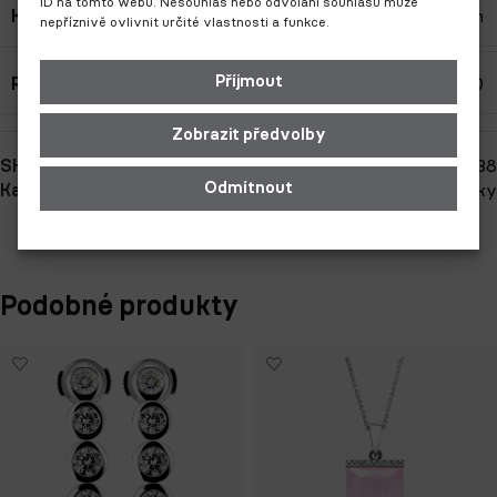
ID na tomto webu. Nesouhlas nebo odvolání souhlasu může
Kámen
Akvamarín
nepříznivě ovlivnit určité vlastnosti a funkce.
Příjmout
Ryzost
Au 585/1000
Zobrazit předvolby
SKU:
4438
Odmítnout
Kategorie:
Aquadoré
,
Dárky
,
Dárky pro ni
,
Přívěsky
Podobné produkty