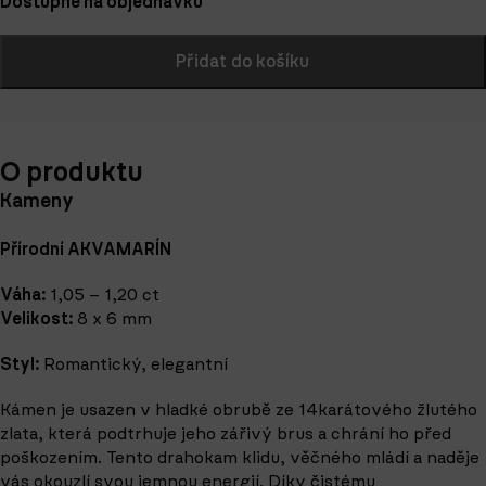
Dostupné na objednávku
Přidat do košíku
O produktu
Kameny
Přírodní AKVAMARÍN
Váha:
1,05 – 1,20 ct
Velikost:
8 x 6 mm
Styl:
Romantický, elegantní
Kámen je usazen v hladké obrubě ze 14karátového žlutého
zlata, která podtrhuje jeho zářivý brus a chrání ho před
poškozením. Tento drahokam klidu, věčného mládí a naděje
vás okouzlí svou jemnou energií. Díky čistému